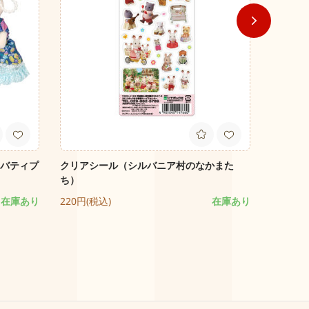
リバティプ
クリアシール（シルバニア村のなかまた
みんな
ち）
4,600円
在庫あり
220円(税込)
在庫あり