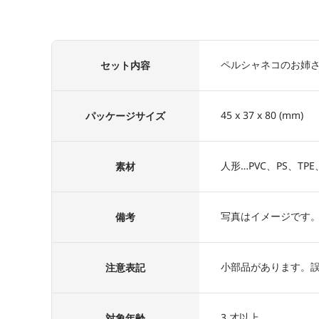
ペルシャネコのお姉
セット内容
45 x 37 x 80 (mm)
パッケージサイズ
人形…PVC、PS、T
素材
写真はイメージです
備考
小部品があります。
注意表記
3 才以上
対象年齢