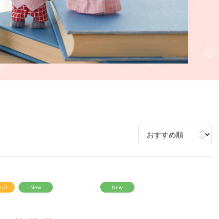
nal
New
New