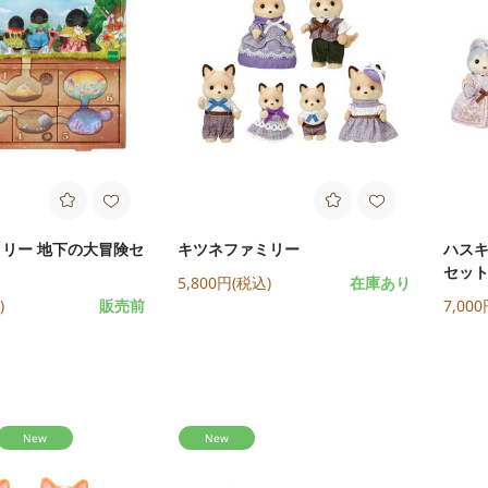
リー 地下の大冒険セ
キツネファミリー
ハスキ
セット
5,800円(税込)
在庫あり
)
販売前
7,00
New
New