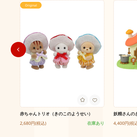
Original
ぽの刺
赤ちゃんトリオ（きのこのようせい）
妖精さんの
2,680円(税込)
在庫あり
4,400円(税
庫あり