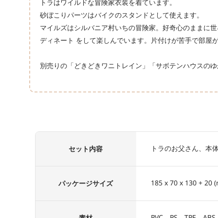
トラはワイルドな冒険家衣装を着ています。
砂ぼこりパーツはバイクのスタンドとして使えます。
マイルズはシルバニア村いちの冒険家。好奇心のままに世
ディネート をして楽しんでいます。片付けが苦手で部屋
別売りの「
どきどきワニトレイン
」「
サボテンハウスのゆ
トラのお父さん、本
セット内容
185 x 70 x 130 + 20 
パッケージサイズ
PVC、PS、TPE、
素材