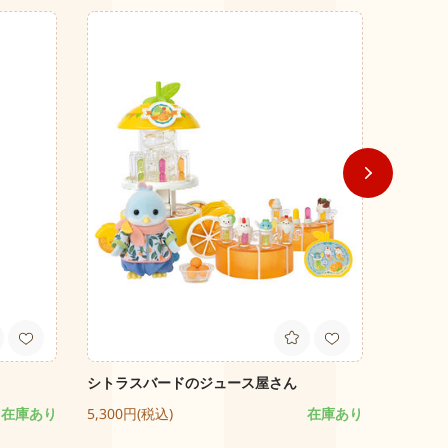
Origina
シトラスバードのジュース屋さん
どきどき
Pack
在庫あり
5,300円(税込)
在庫あり
1,400円