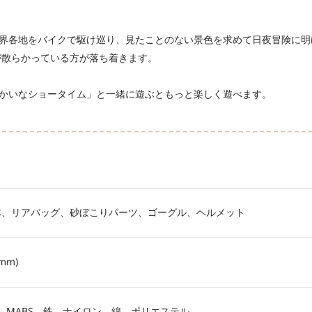
界各地をバイクで駆け巡り、見たことのない景色を求めて日夜冒険に明
が散らかっている方が落ち着きます。
かいなショータイム
」と一緒に遊ぶともっと楽しく遊べます。
体、リアバッグ、砂ぼこりパーツ、ゴーグル、ヘルメット
(mm)
ABS、MABS、鉄、ナイロン、綿、ポリエステル