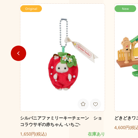
Original
New
シマネ
シルバニアファミリーキーチェーン ショ
どきどきワ
コラウサギの赤ちゃん -いちご-
4,600円(税
庫あり
1,650円(税込)
在庫あり