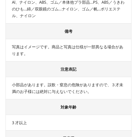
Al、ナイロン、ABS、ゴム／本体他プラ部品…PS、ABS／うきわ
のひも…綿／双眼鏡のゴム…ナイロン、ゴム／帆…ポリエステ
ル、ナイロン
備考
写真はイメージです。商品と写真は仕様が一部異なる場合があ
ります。
注意表記
小部品があります。誤飲・窒息の危険がありますので、３才未
満のお子様には絶対に与えないでください。
対象年齢
3 才以上