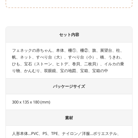
セット内容
フェネックの赤ちゃん、本体、柵①、柵②、旗、展望台、柱、
帆、ネット、すべり台（大）、すべり台（小）、橋、うきわ、
ひも、宝石（ストーン、ヒトデ、巻貝、二枚貝）、イルカの乗
り物、かんむり、双眼鏡、宝の地図、宝箱、宝箱の中
パッケージサイズ
300 x 135 x 180 (mm)
素材
人形本体…PVC、PS、TPE、ナイロン／洋服…ポリエステル、