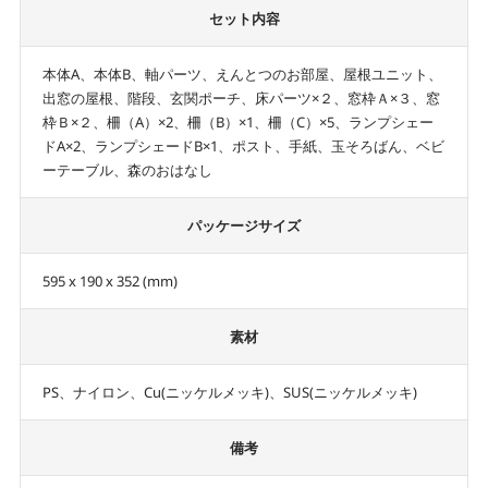
セット内容
本体A、本体B、軸パーツ、えんとつのお部屋、屋根ユニット、
出窓の屋根、階段、玄関ポーチ、床パーツ×２、窓枠Ａ×３、窓
枠Ｂ×２、柵（A）×2、柵（B）×1、柵（C）×5、ランプシェー
ドA×2、ランプシェードB×1、ポスト、手紙、玉そろばん、ベビ
ーテーブル、森のおはなし
パッケージサイズ
595 x 190 x 352 (mm)
素材
PS、ナイロン、Cu(ニッケルメッキ)、SUS(ニッケルメッキ)
備考