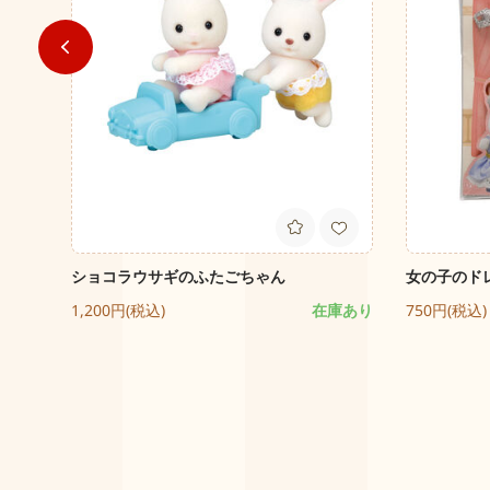
ショコラウサギのふたごちゃん
女の子のド
庫あり
1,200円(税込)
在庫あり
750円(税込)