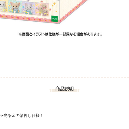
商品説明
ラ光る金の箔押し仕様！