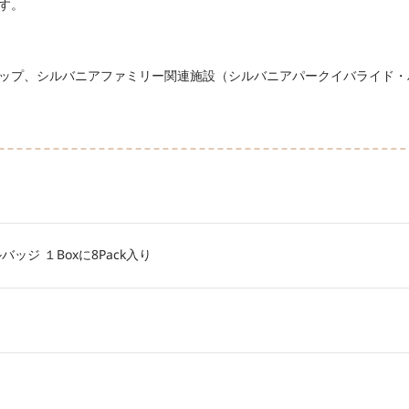
ます。
ップ、シルバニアファミリー関連施設（シルバニアパークイバライド・
ッジ １Boxに8Pack入り